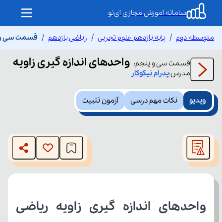
سامانه آموزش مجازی آی‌نو
متوسطه دوم
پایه یازدهم علوم تجربی
ریاضی یازدهم
قسمت سی و پن
واحدهای اندازه گیری زاویه
قسمت
سی و پنجم
:
مدرس:
پدرام
نیکوکار
ویدیو
نکات مهم درسی
آزمون تثبیت
This
is
The media could not be loaded, either because the server
a
modal
or network failed or because the format is not supported.
window.