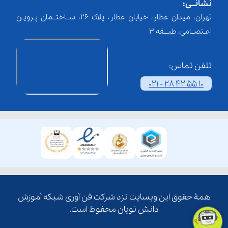
نشانــی:
تهران، میدان عطار، خیابان عطار، پلاک 26، ســاختــمان پـرویـن
اعـتصــامی، طبـــقه 3
تلفن تماس:
021 - 28 42 55 10
همۀ حقوق این وبسایت نزد شرکت فن آوری شبکه آموزش
دانش نویان محفوظ است.