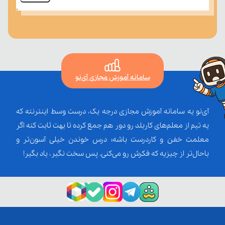
سامانه آموزش مجازی آی‌نو
آی‌نو یه سامانه آموزش مجازی درجه یک، درست وسط اینترنته که
یه تیم از معلم‌‌های کاربلد رو دور هم جمع کرده تا بهت ثابت کنه اگر
معلمت خفن و کاردرست باشه؛ درس خوندن خیلی آسون‌تر و
باحال‌تر از چیزیه که فکرش رو می‌کنی. پس سخت نگیر، یاد بگیر!