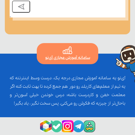
سامانه آموزش مجازی آی‌نو
آی‌نو یه سامانه آموزش مجازی درجه یک، درست وسط اینترنته که
یه تیم از معلم‌‌های کاربلد رو دور هم جمع کرده تا بهت ثابت کنه اگر
معلمت خفن و کاردرست باشه؛ درس خوندن خیلی آسون‌تر و
باحال‌تر از چیزیه که فکرش رو می‌کنی. پس سخت نگیر، یاد بگیر!