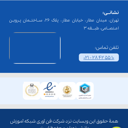
نشانــی:
تهران، میدان عطار، خیابان عطار، پلاک 26، ســاختــمان پـرویـن
اعـتصــامی، طبـــقه 3
تلفن تماس:
021 - 28 42 55 10
همۀ حقوق این وبسایت نزد شرکت فن آوری شبکه آموزش