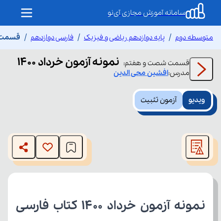
سامانه آموزش مجازی آی‌نو
متوسطه دوم
پایه دوازدهم ریاضی و فیزیک
فارسی دوازدهم
قسمت شص
نمونه آزمون خرداد 1400
قسمت
شصت و هفتم
:
مدرس:
افشین
محی الدین
ویدیو
آزمون تثبیت
This
is
The media could not be loaded, either because the server
a
modal
or network failed or because the format is not supported.
window.