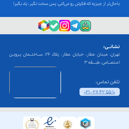
باحال‌تر از چیزیه که فکرش رو می‌کنی. پس سخت نگیر، یاد بگیر!
نشانــی:
تهران، میدان عطار، خیابان عطار، پلاک 26، ســاختــمان پـرویـن
اعـتصــامی، طبـــقه 3
تلفن تماس:
021 - 28 42 55 10