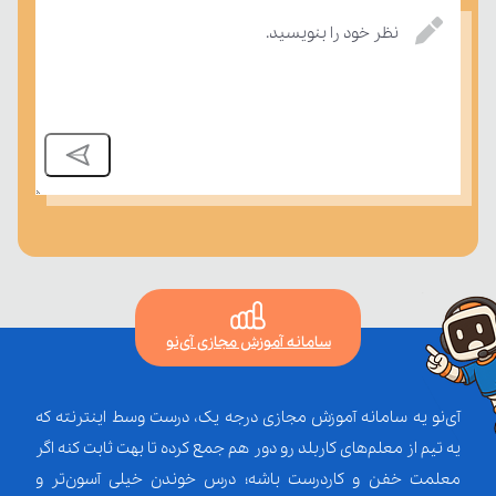
درسی بسنجند.
نظر خود را بنویسید.
سامانه آموزش مجازی آی‌نو
آی‌نو یه سامانه آموزش مجازی درجه یک، درست وسط اینترنته که
یه تیم از معلم‌‌های کاربلد رو دور هم جمع کرده تا بهت ثابت کنه اگر
معلمت خفن و کاردرست باشه؛ درس خوندن خیلی آسون‌تر و