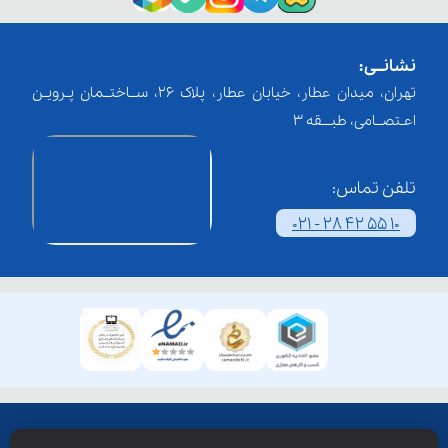
نشانــی:
تهران، میدان عطار، خیابان عطار، پلاک 26، ســاختــمان پـرویـن
اعـتصــامی، طبـــقه 3
تلفن تماس:
021 - 28 42 55 10
همۀ حقوق این وبسایت نزد شرکت فن آوری شبکه آموزش