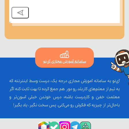
سامانه آموزش مجازی آی‌نو
آی‌نو یه سامانه آموزش مجازی درجه یک، درست وسط اینترنته که
یه تیم از معلم‌‌های کاربلد رو دور هم جمع کرده تا بهت ثابت کنه اگر
معلمت خفن و کاردرست باشه؛ درس خوندن خیلی آسون‌تر و
باحال‌تر از چیزیه که فکرش رو می‌کنی. پس سخت نگیر، یاد بگیر!