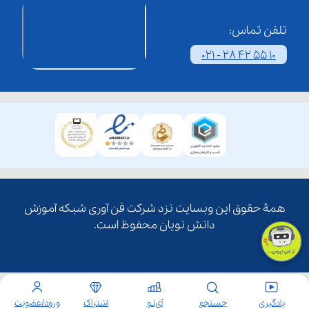
تلفن تماس:
021 - 28 42 55 10
همۀ حقوق این وبسایت نزد شرکت فن آوری شبکه آموزش
دانش نویان محفوظ است.
یادگیری
جستجو
آی‌نـو
اشتراک
ورود/عضویت