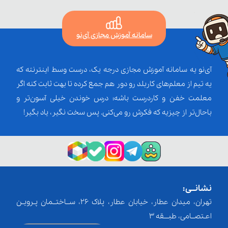
سامانه آموزش مجازی آی‌نو
آی‌نو یه سامانه آموزش مجازی درجه یک، درست وسط اینترنته که
یه تیم از معلم‌‌های کاربلد رو دور هم جمع کرده تا بهت ثابت کنه اگر
معلمت خفن و کاردرست باشه؛ درس خوندن خیلی آسون‌تر و
باحال‌تر از چیزیه که فکرش رو می‌کنی. پس سخت نگیر، یاد بگیر!
نشانــی:
تهران، میدان عطار، خیابان عطار، پلاک 26، ســاختــمان پـرویـن
اعـتصــامی، طبـــقه 3