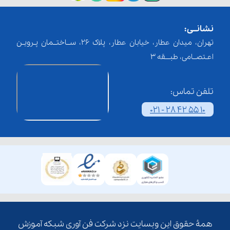
نشانــی:
تهران، میدان عطار، خیابان عطار، پلاک 26، ســاختــمان پـرویـن
اعـتصــامی، طبـــقه 3
تلفن تماس:
021 - 28 42 55 10
همۀ حقوق این وبسایت نزد شرکت فن آوری شبکه آموزش