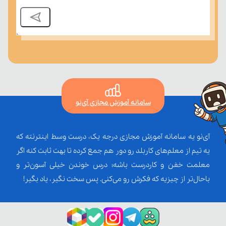
سامانه آموزش مجازی آی‌نو
آی‌نو یه سامانه آموزش مجازی درجه یک، درست وسط اینترنته که
یه تیم از معلم‌‌های کاربلد رو دور هم جمع کرده تا بهت ثابت کنه اگر
معلمت خفن و کاردرست باشه؛ درس خوندن خیلی آسون‌تر و
باحال‌تر از چیزیه که فکرش رو می‌کنی. پس سخت نگیر، یاد بگیر!