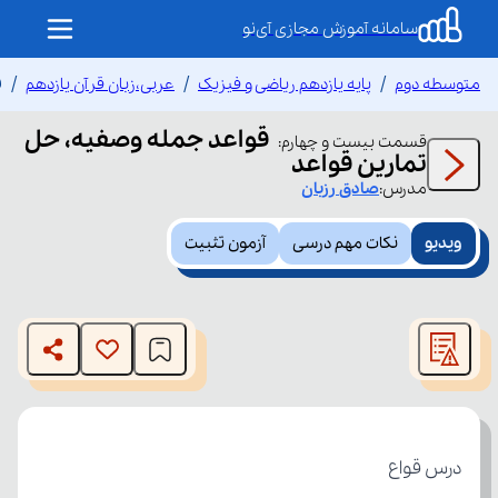
سامانه آموزش مجازی آی‌نو
متوسطه دوم
پایه یازدهم ریاضی و فیزیک
عربی،زبان قرآن یازدهم
ق
قواعد جمله وصفیه، حل
قسمت
بیست و چهارم
:
تمارین قواعد
مدرس:
صادق
رزبان
ویدیو
نکات مهم درسی
آزمون تثبیت
This
is
The media could not be loaded, either because the server
a
modal
or network failed or because the format is not supported.
window.
درس قواع