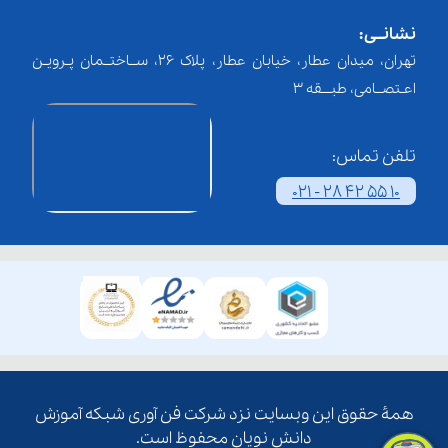
نشانــی:
تهران، میدان عطار، خیابان عطار، پلاک 26، ســاختــمان پـرویـن
اعـتصــامی، طبـــقه 3
تلفن تماس:
021 - 28 42 55 10
همۀ حقوق این وبسایت نزد شرکت فن آوری شبکه آموزش
دانش نویان محفوظ است.