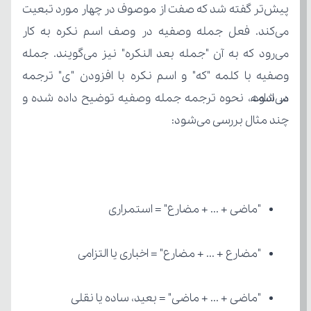
می‌شود.
چند مثال بررسی می‌شود:
"ماضی + ... + مضارع" = استمراری
"مضارع + ... + مضارع" = اخباری یا التزامی
"ماضی + ... + ماضی" = بعید، ساده یا نقلی