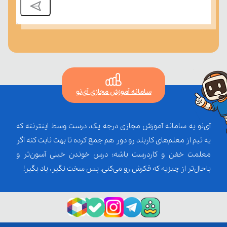
سامانه آموزش مجازی آی‌نو
آی‌نو یه سامانه آموزش مجازی درجه یک، درست وسط اینترنته که
یه تیم از معلم‌‌های کاربلد رو دور هم جمع کرده تا بهت ثابت کنه اگر
معلمت خفن و کاردرست باشه؛ درس خوندن خیلی آسون‌تر و
باحال‌تر از چیزیه که فکرش رو می‌کنی. پس سخت نگیر، یاد بگیر!