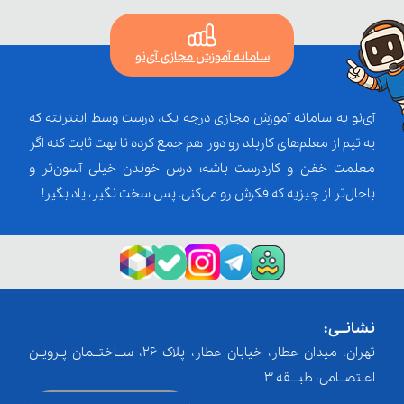
سامانه آموزش مجازی آی‌نو
آی‌نو یه سامانه آموزش مجازی درجه یک، درست وسط اینترنته که
یه تیم از معلم‌‌های کاربلد رو دور هم جمع کرده تا بهت ثابت کنه اگر
معلمت خفن و کاردرست باشه؛ درس خوندن خیلی آسون‌تر و
باحال‌تر از چیزیه که فکرش رو می‌کنی. پس سخت نگیر، یاد بگیر!
نشانــی:
تهران، میدان عطار، خیابان عطار، پلاک 26، ســاختــمان پـرویـن
اعـتصــامی، طبـــقه 3