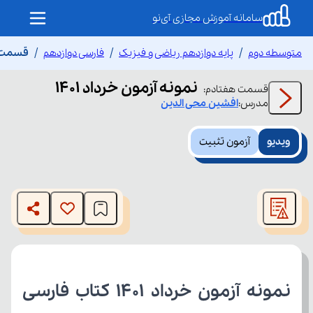
سامانه آموزش مجازی آی‌نو
متوسطه دوم
پایه دوازدهم ریاضی و فیزیک
فارسی دوازدهم
قسمت هف
نمونه آزمون خرداد 1401
قسمت
هفتادم
:
مدرس:
افشین
محی الدین
ویدیو
آزمون تثبیت
This
is
The media could not be loaded, either because the server
a
modal
or network failed or because the format is not supported.
window.