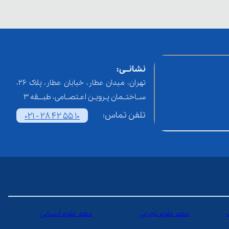
نشانــی:
تهران، میدان عطار، خیابان عطار، پلاک 26،
ســاختــمان پـرویـن اعـتصــامی، طبـــقه 3
تلفن تماس:
021 - 28 42 55 10
دهم علوم تجربی
دهم علوم انسانی