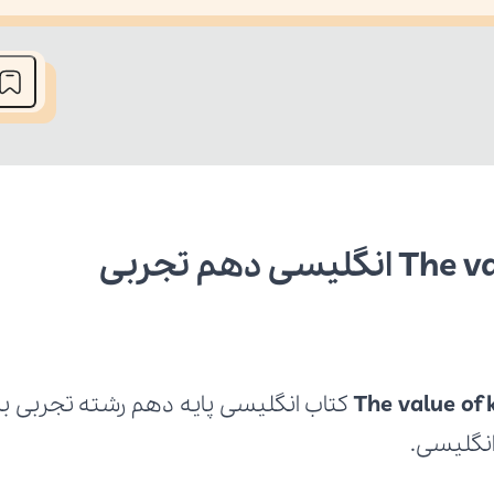
he media could not be loaded, either because the server or network fai
The value of
 انگلیسی.