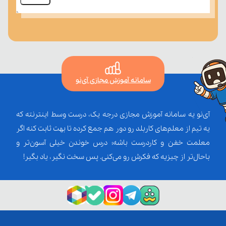
سامانه آموزش مجازی آی‌نو
آی‌نو یه سامانه آموزش مجازی درجه یک، درست وسط اینترنته که
یه تیم از معلم‌‌های کاربلد رو دور هم جمع کرده تا بهت ثابت کنه اگر
معلمت خفن و کاردرست باشه؛ درس خوندن خیلی آسون‌تر و
باحال‌تر از چیزیه که فکرش رو می‌کنی. پس سخت نگیر، یاد بگیر!