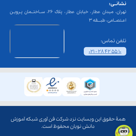
نشانــی:
تهران، میدان عطار، خیابان عطار، پلاک 26، ســاختــمان پـرویـن
اعـتصــامی، طبـــقه 3
تلفن تماس:
021 - 28 42 55 10
همۀ حقوق این وبسایت نزد شرکت فن آوری شبکه آموزش
دانش نویان محفوظ است.