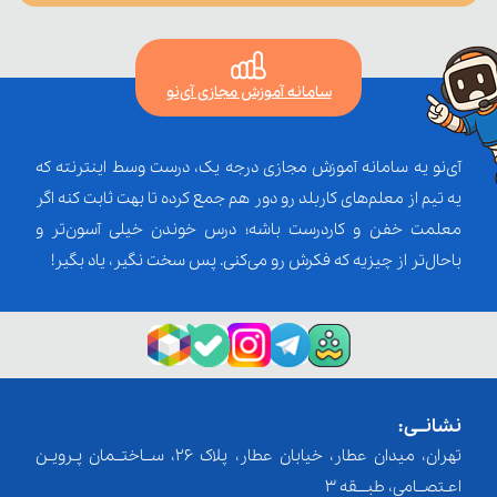
سامانه آموزش مجازی آی‌نو
آی‌نو یه سامانه آموزش مجازی درجه یک، درست وسط اینترنته که
یه تیم از معلم‌‌های کاربلد رو دور هم جمع کرده تا بهت ثابت کنه اگر
معلمت خفن و کاردرست باشه؛ درس خوندن خیلی آسون‌تر و
باحال‌تر از چیزیه که فکرش رو می‌کنی. پس سخت نگیر، یاد بگیر!
نشانــی:
تهران، میدان عطار، خیابان عطار، پلاک 26، ســاختــمان پـرویـن
اعـتصــامی، طبـــقه 3