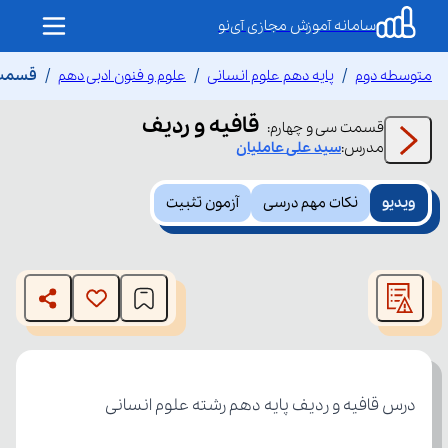
سامانه آموزش مجازی آی‌نو
متوسطه دوم
پایه دهم علوم انسانی
علوم و فنون ادبی دهم
قسمت س
قافیه و ردیف
قسمت
سی و چهارم
:
مدرس:
سید علی
عاملیان
ویدیو
نکات مهم درسی
آزمون تثبیت
This
is
The media could not be loaded, either because the server
a
modal
or network failed or because the format is not supported.
window.
درس قافیه و ردیف پایه دهم رشته علوم انسانی