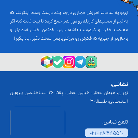
آی‌نو یه سامانه آموزش مجازی درجه یک، درست وسط اینترنته که
یه تیم از معلم‌‌های کاربلد رو دور هم جمع کرده تا بهت ثابت کنه اگر
معلمت خفن و کاردرست باشه؛ درس خوندن خیلی آسون‌تر و
باحال‌تر از چیزیه که فکرش رو می‌کنی. پس سخت نگیر، یاد بگیر!
نشانــی:
تهران، میدان عطار، خیابان عطار، پلاک 26، ســاختــمان پـرویـن
اعـتصــامی، طبـــقه 3
تلفن تماس:
021 - 28 42 55 10