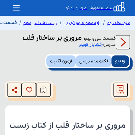
سامانه آموزش مجازی آی‌نو
متوسطه دوم
پایه دهم علوم تجربی
زیست شناسی دهم
قسمت سی 
مروری بر ساختار قلب
قسمت
سی و نهم
:
مدرس:
خشایار
فهیم
ویدیو
نکات مهم درسی
آزمون تثبیت
This
is
The media could not be loaded, either because the server
a
modal
or network failed or because the format is not supported.
window.