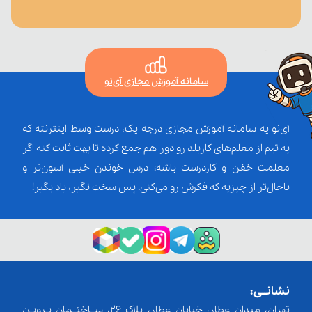
سامانه آموزش مجازی آی‌نو
آی‌نو یه سامانه آموزش مجازی درجه یک، درست وسط اینترنته که
یه تیم از معلم‌‌های کاربلد رو دور هم جمع کرده تا بهت ثابت کنه اگر
معلمت خفن و کاردرست باشه؛ درس خوندن خیلی آسون‌تر و
باحال‌تر از چیزیه که فکرش رو می‌کنی. پس سخت نگیر، یاد بگیر!
نشانــی:
تهران، میدان عطار، خیابان عطار، پلاک 26، ســاختــمان پـرویـن