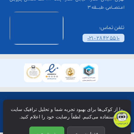
اعـتصــامی، طبـــقه 3
تلفن تماس:
021 - 28 42 55 10
همۀ حقوق این وبسایت نزد شرکت فن آوری شبکه آموزش
ما از کوکی‌ها برای بهبود تجربه شما و تحلیل ترافیک سایت
دانش نویان محفوظ است.
استفاده می‌کنیم. لطفاً رضایت خود را اعلام کنید.
فقط ضروری
پذیرش همه