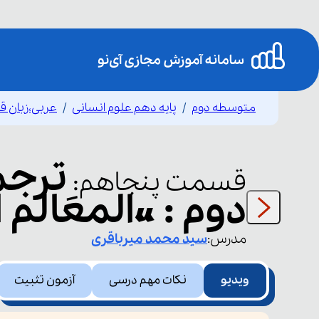
متوسطه دوم
پایه دهم علوم انسانی
عربی،زبان ق
ترج
قسمت
پنجاهم
:
دوم : «المعَالم ال
مدرس:
سید محمد
میرباقری
ویدیو
نکات مهم درسی
آزمون تثبیت