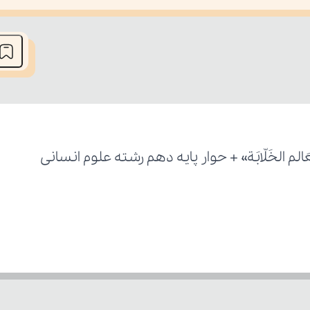
he media could not be loaded, either because the server or network fai
لخَلّابَة» + حوار پایه دهم رشته علوم انسانی