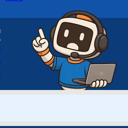
ا
ا
د
س