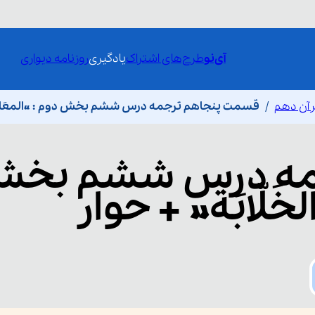
آی‌نو
طرح‌های اشتراک
یادگیری
روزنامه دیواری
رآن دهم
قسمت پنجاهم ترجمه درس ششم بخش دوم : «المعَالم ال
مه درس ششم بخ
خَلّابَة» + حوار