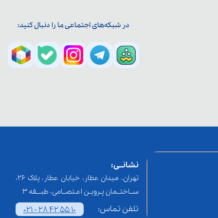
در شبکه‌های اجتماعی ما را دنبال کنید:
نشانــی:
تهران، میدان عطار، خیابان عطار، پلاک 26،
ســاختــمان پـرویـن اعـتصــامی، طبـــقه 3
تلفن تماس:
021 - 28 42 55 10