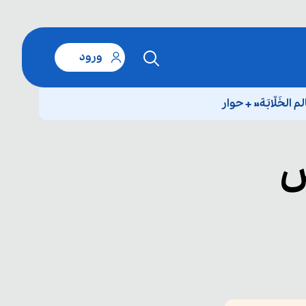
ورود
خَلّابَة» + حوار
ش