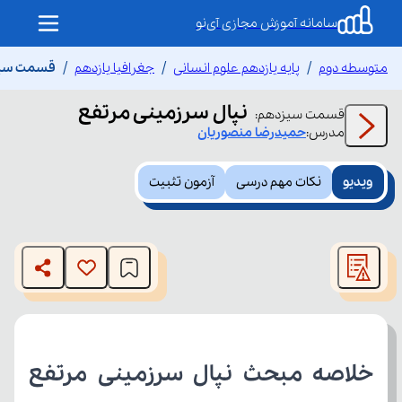
سامانه آموزش مجازی آی‌نو
متوسطه دوم
پایه یازدهم علوم انسانی
جغرافیا یازدهم
قسمت سیزد
نپال سرزمینی مرتفع
قسمت
سیزدهم
:
مدرس:
حمیدرضا
منصوریان
ویدیو
نکات مهم درسی
آزمون تثبیت
This
is
The media could not be loaded, either because the server
a
modal
or network failed or because the format is not supported.
window.