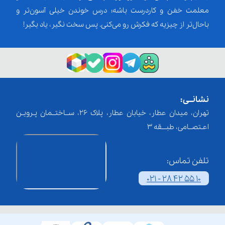
معلمت خفن و کاردرست باشه؛ درس خوندن خیلی آسون‌تر و
باحال‌تر از چیزیه که فکرش رو می‌کنی. پس سخت نگیر، یاد بگیر!
نشانــی:
تهران، میدان عطار، خیابان عطار، پلاک 26، ســاختــمان پـرویـن
اعـتصــامی، طبـــقه 3
تلفن تماس:
021 - 28 42 55 10