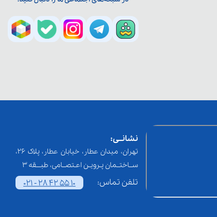
نشانــی:
تهران، میدان عطار، خیابان عطار، پلاک 26،
ســاختــمان پـرویـن اعـتصــامی، طبـــقه 3
تلفن تماس:
021 - 28 42 55 10