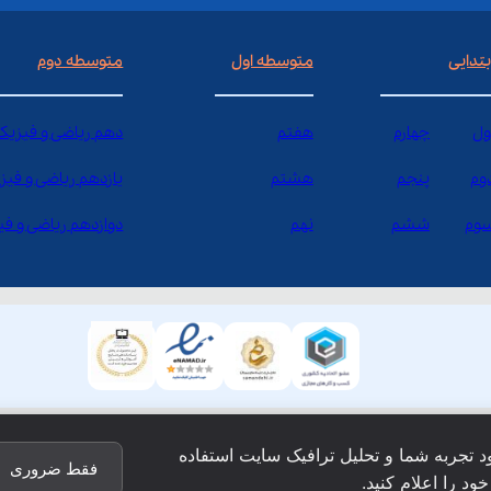
بتدایی
متوسطه اول
متوسطه دوم
ول
چهارم
هفتم
دهم ریاضی و فیزیک
وم
پنجم
هشتم
یازدهم ریاضی و فیز
وم
ششم
نهم
دوازدهم ریاضی و ف
ود تجربه شما و تحلیل ترافیک سایت استفاده
فقط ضروری
ود را اعلام کنید.
ق این وبسایت نزد شرکت فن آوری شبکه آموزش دانش نویان محفو