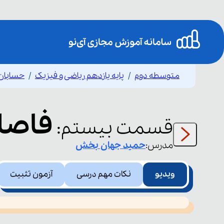
متوسطه دوم
پایه یازدهم ریاضی و فیزیک
حسابان 
فاصل
قسمت
بیستم
:
مدرس:
حمید
جهان بخش
ویدیو
نکات مهم درسی
آزمون تثبیت
This
is
led or because the format is not supported.
a