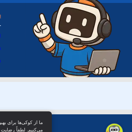
ا
ا
د
س
ما از کوکی‌ها برای بهب
می‌کنیم. لطفاً رضایت خ
همۀ حقو