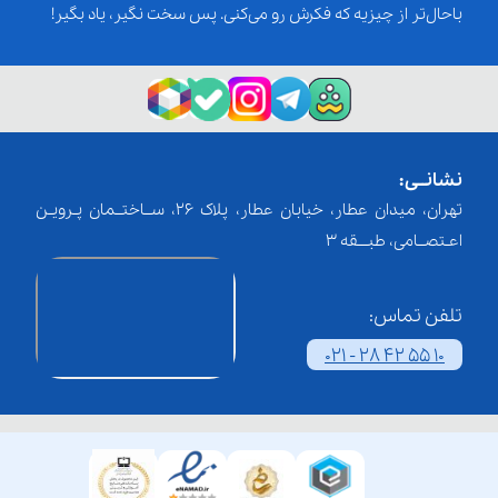
باحال‌تر از چیزیه که فکرش رو می‌کنی. پس سخت نگیر، یاد بگیر!
نشانــی:
تهران، میدان عطار، خیابان عطار، پلاک 26، ســاختــمان پـرویـن
اعـتصــامی، طبـــقه 3
تلفن تماس:
021 - 28 42 55 10