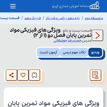
سامانه آموزش مجازی آی‌نو
متوسطه دوم
پایه دهم ریاضی و فیزیک
فیزیک دهم
قسمت بیست و یک
ویژگی های فیزیکی مواد
قسمت
بیست و یکم
:
تمرین پایان فصل دو (1 از 2)
مدرس:
حمیدرضا
جوشقانی
ویدیو
نکات مهم درسی
آزمون تثبیت
This
is
The media could not be loaded, either because the server
a
modal
or network failed or because the format is not supported.
window.