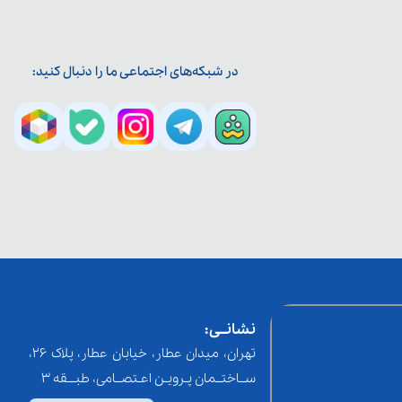
در شبکه‌های اجتماعی ما را دنبال کنید:
نشانــی:
تهران، میدان عطار، خیابان عطار، پلاک 26،
ســاختــمان پـرویـن اعـتصــامی، طبـــقه 3