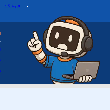
فروشگاه
ا
ا
د
س