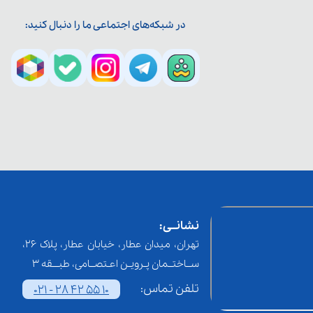
در شبکه‌های اجتماعی ما را دنبال کنید:
نشانــی:
تهران، میدان عطار، خیابان عطار، پلاک 26،
ســاختــمان پـرویـن اعـتصــامی، طبـــقه 3
تلفن تماس:
021 - 28 42 55 10