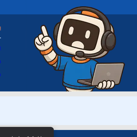
ا
ا
د
س