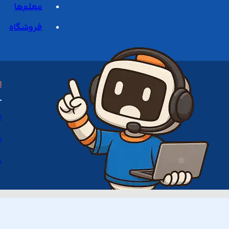
معلم‌ها
فروشگاه
ا
ا
د
س