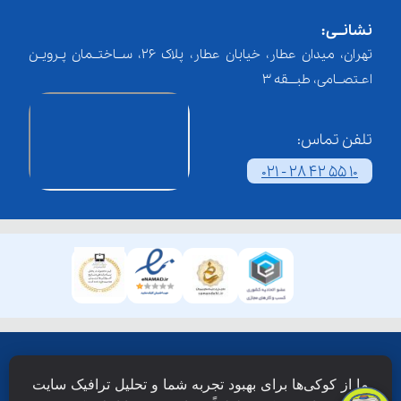
نشانــی:
تهران، میدان عطار، خیابان عطار، پلاک 26، ســاختــمان پـرویـن
اعـتصــامی، طبـــقه 3
تلفن تماس:
021 - 28 42 55 10
همۀ حقوق این وبسایت نزد شرکت فن آوری شبکه آموزش
ما از کوکی‌ها برای بهبود تجربه شما و تحلیل ترافیک سایت
دانش نویان محفوظ است.