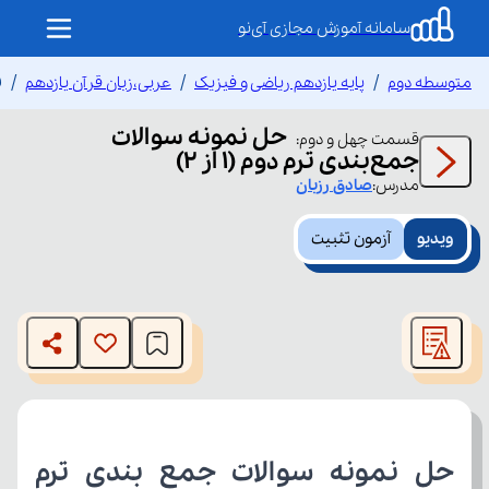
سامانه آموزش مجازی آی‌نو
متوسطه دوم
پایه یازدهم ریاضی و فیزیک
عربی،زبان قرآن یازدهم
ق
حل نمونه سوالات
قسمت
چهل و دوم
:
جمع‌بندی ترم دوم (1 از 2)
مدرس:
صادق
رزبان
ویدیو
آزمون تثبیت
This
is
The media could not be loaded, either because the server
a
modal
or network failed or because the format is not supported.
window.