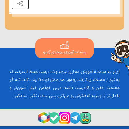
سامانه آموزش مجازی آی‌نو
آی‌نو یه سامانه آموزش مجازی درجه یک، درست وسط اینترنته که
یه تیم از معلم‌‌های کاربلد رو دور هم جمع کرده تا بهت ثابت کنه اگر
معلمت خفن و کاردرست باشه؛ درس خوندن خیلی آسون‌تر و
باحال‌تر از چیزیه که فکرش رو می‌کنی. پس سخت نگیر، یاد بگیر!