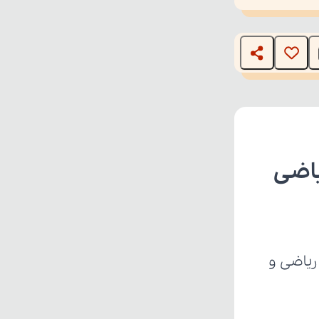
T
یاضی