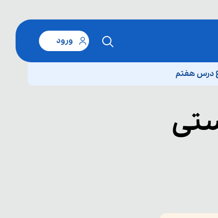
ورود
ع درس هفتم
ستی