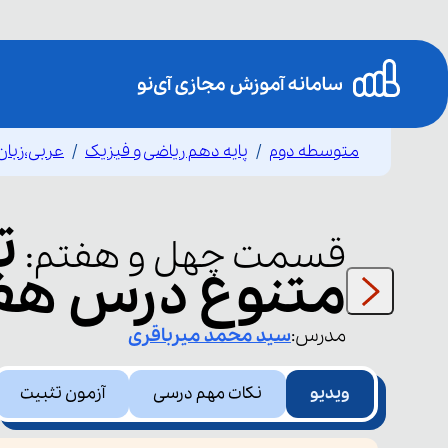
متوسطه دوم
پایه دهم ریاضی و فیزیک
عربی،زبان
ت
قسمت
چهل و هفتم
:
متنوع درس هف
مدرس:
سید محمد
میرباقری
ویدیو
نکات مهم درسی
آزمون تثبیت