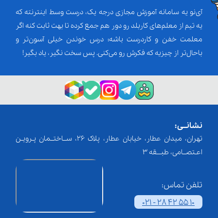
آی‌نو یه سامانه آموزش مجازی درجه یک، درست وسط اینترنته که
یه تیم از معلم‌‌های کاربلد رو دور هم جمع کرده تا بهت ثابت کنه اگر
معلمت خفن و کاردرست باشه؛ درس خوندن خیلی آسون‌تر و
باحال‌تر از چیزیه که فکرش رو می‌کنی. پس سخت نگیر، یاد بگیر!
نشانــی:
تهران، میدان عطار، خیابان عطار، پلاک 26، ســاختــمان پـرویـن
اعـتصــامی، طبـــقه 3
تلفن تماس:
021 - 28 42 55 10