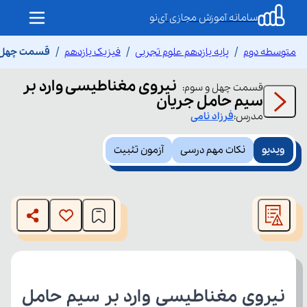
سامانه آموزش مجازی آی‌نو
متوسطه دوم
پایه یازدهم علوم تجربی
فیزیک یازدهم
قسمت چهل و 
نیروی مغناطیسی وارد بر
قسمت
چهل و سوم
:
سیم حامل جریان
مدرس:
فرزاد
نامی
ویدیو
نکات مهم درسی
آزمون تثبیت
This
is
The media could not be loaded, either because the server
a
modal
or network failed or because the format is not supported.
window.