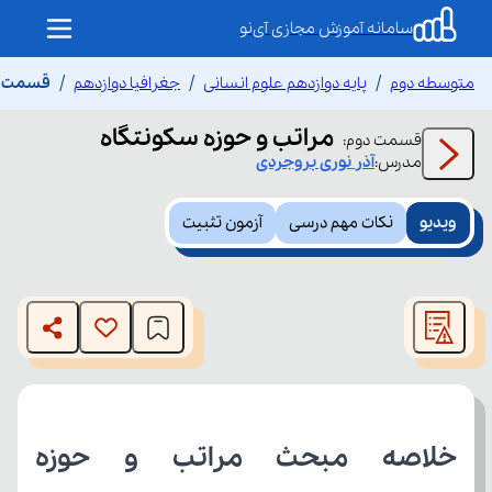
سامانه آموزش مجازی آی‌نو
متوسطه دوم
پایه دوازدهم علوم انسانی
جغرافیا دوازدهم
قسمت دو
مراتب و حوزه سکونتگاه
قسمت
دوم
:
مدرس:
آذر
نوری بروجردی
ویدیو
نکات مهم درسی
آزمون تثبیت
This
is
The media could not be loaded, either because the server
a
modal
or network failed or because the format is not supported.
window.