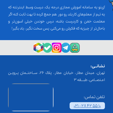
آی‌نو یه سامانه آموزش مجازی درجه یک، درست وسط اینترنته که
یه تیم از معلم‌‌های کاربلد رو دور هم جمع کرده تا بهت ثابت کنه اگر
معلمت خفن و کاردرست باشه؛ درس خوندن خیلی آسون‌تر و
باحال‌تر از چیزیه که فکرش رو می‌کنی. پس سخت نگیر، یاد بگیر!
نشانــی:
تهران، میدان عطار، خیابان عطار، پلاک 26، ســاختــمان پـرویـن
اعـتصــامی، طبـــقه 3
تلفن تماس:
021 - 28 42 55 10