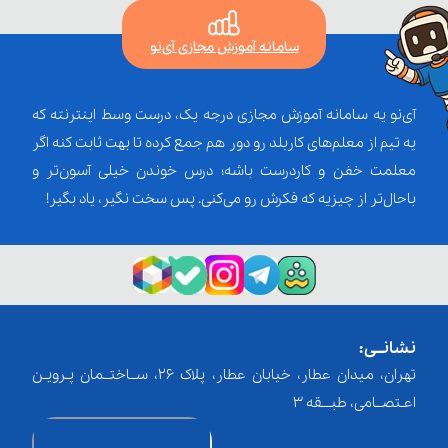
سامانه آموزش مجازی آی‌نو
آی‌نو یه سامانه آموزش مجازی درجه یک، درست وسط اینترنته که
یه تیم از معلم‌‌های کاربلد رو دور هم جمع کرده تا بهت ثابت کنه اگر
معلمت خفن و کاردرست باشه؛ درس خوندن خیلی آسون‌تر و
باحال‌تر از چیزیه که فکرش رو می‌کنی. پس سخت نگیر، یاد بگیر!
نشانــی:
تهران، میدان عطار، خیابان عطار، پلاک 26، ســاختــمان پـرویـن
اعـتصــامی، طبـــقه 3