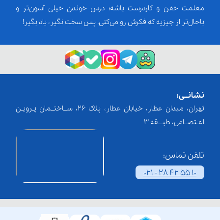
معلمت خفن و کاردرست باشه؛ درس خوندن خیلی آسون‌تر و
باحال‌تر از چیزیه که فکرش رو می‌کنی. پس سخت نگیر، یاد بگیر!
نشانــی:
تهران، میدان عطار، خیابان عطار، پلاک 26، ســاختــمان پـرویـن
اعـتصــامی، طبـــقه 3
تلفن تماس:
021 - 28 42 55 10