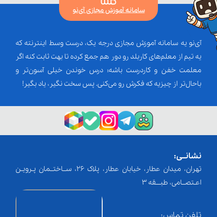
سامانه آموزش مجازی آی‌نو
آی‌نو یه سامانه آموزش مجازی درجه یک، درست وسط اینترنته که
یه تیم از معلم‌‌های کاربلد رو دور هم جمع کرده تا بهت ثابت کنه اگر
معلمت خفن و کاردرست باشه؛ درس خوندن خیلی آسون‌تر و
باحال‌تر از چیزیه که فکرش رو می‌کنی. پس سخت نگیر، یاد بگیر!
نشانــی:
تهران، میدان عطار، خیابان عطار، پلاک 26، ســاختــمان پـرویـن
اعـتصــامی، طبـــقه 3
تلفن تماس: