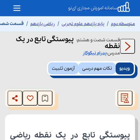
سامانه آموزش مجازی آی‌نو
متوسطه دوم
پایه یازدهم علوم تجربی
ریاضی یازدهم
قسمت شصت و
پیوستگی تابع در یک
قسمت
شصت و هشتم
:
نقطه
مدرس:
پدرام
نیکوکار
ویدیو
نکات مهم درسی
آزمون تثبیت
This
is
The media could not be loaded, either because the server
a
modal
or network failed or because the format is not supported.
window.