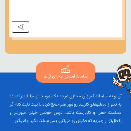
سامانه آموزش مجازی آی‌نو
آی‌نو یه سامانه آموزش مجازی درجه یک، درست وسط اینترنته که
یه تیم از معلم‌‌های کاربلد رو دور هم جمع کرده تا بهت ثابت کنه اگر
معلمت خفن و کاردرست باشه؛ درس خوندن خیلی آسون‌تر و
باحال‌تر از چیزیه که فکرش رو می‌کنی. پس سخت نگیر، یاد بگیر!