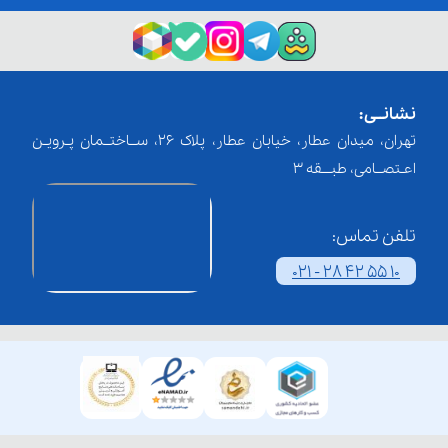
نشانــی:
تهران، میدان عطار، خیابان عطار، پلاک 26، ســاختــمان پـرویـن
اعـتصــامی، طبـــقه 3
تلفن تماس:
021 - 28 42 55 10