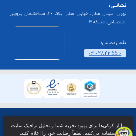
نشانــی:
تهران، میدان عطار، خیابان عطار، پلاک 26، ســاختــمان پـرویـن
اعـتصــامی، طبـــقه 3
تلفن تماس:
021 - 28 42 55 10
همۀ حقوق این وبسایت نزد شرکت فن آوری شبکه آموزش
ما از کوکی‌ها برای بهبود تجربه شما و تحلیل ترافیک سایت
دانش نویان محفوظ است.
استفاده می‌کنیم. لطفاً رضایت خود را اعلام کنید.