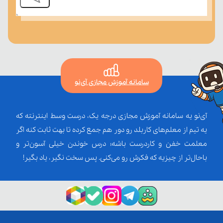
سامانه آموزش مجازی آی‌نو
آی‌نو یه سامانه آموزش مجازی درجه یک، درست وسط اینترنته که
یه تیم از معلم‌‌های کاربلد رو دور هم جمع کرده تا بهت ثابت کنه اگر
معلمت خفن و کاردرست باشه؛ درس خوندن خیلی آسون‌تر و
باحال‌تر از چیزیه که فکرش رو می‌کنی. پس سخت نگیر، یاد بگیر!