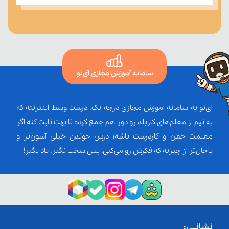
سامانه آموزش مجازی آی‌نو
آی‌نو یه سامانه آموزش مجازی درجه یک، درست وسط اینترنته که
یه تیم از معلم‌‌های کاربلد رو دور هم جمع کرده تا بهت ثابت کنه اگر
معلمت خفن و کاردرست باشه؛ درس خوندن خیلی آسون‌تر و
باحال‌تر از چیزیه که فکرش رو می‌کنی. پس سخت نگیر، یاد بگیر!
نشانــی: