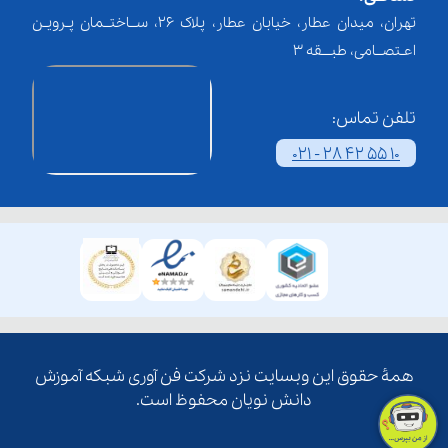
تهران، میدان عطار، خیابان عطار، پلاک 26، ســاختــمان پـرویـن
اعـتصــامی، طبـــقه 3
تلفن تماس:
021 - 28 42 55 10
همۀ حقوق این وبسایت نزد شرکت فن آوری شبکه آموزش
دانش نویان محفوظ است.