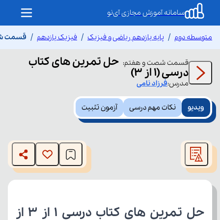
سامانه آموزش مجازی آی‌نو
متوسطه دوم
پایه یازدهم ریاضی و فیزیک
فیزیک یازدهم
قسمت شصت 
حل تمرین های کتاب
قسمت
شصت و هفتم
:
درسی (1 از 3)
مدرس:
فرزاد
نامی
ویدیو
نکات مهم درسی
آزمون تثبیت
This
is
The media could not be loaded, either because the server
a
modal
or network failed or because the format is not supported.
window.