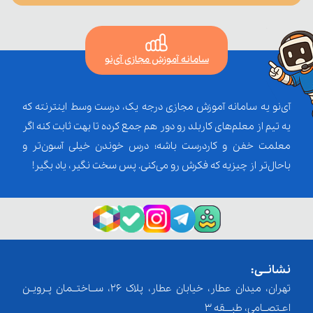
سامانه آموزش مجازی آی‌نو
آی‌نو یه سامانه آموزش مجازی درجه یک، درست وسط اینترنته که
یه تیم از معلم‌‌های کاربلد رو دور هم جمع کرده تا بهت ثابت کنه اگر
معلمت خفن و کاردرست باشه؛ درس خوندن خیلی آسون‌تر و
باحال‌تر از چیزیه که فکرش رو می‌کنی. پس سخت نگیر، یاد بگیر!
نشانــی:
تهران، میدان عطار، خیابان عطار، پلاک 26، ســاختــمان پـرویـن
اعـتصــامی، طبـــقه 3