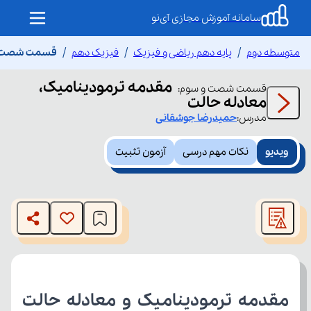
سامانه آموزش مجازی آی‌نو
متوسطه دوم
پایه دهم ریاضی و فیزیک
فیزیک دهم
قسمت شصت و 
مقدمه ترمودینامیک،
قسمت
شصت و سوم
:
معادله حالت
مدرس:
حمیدرضا
جوشقانی
ویدیو
نکات مهم درسی
آزمون تثبیت
This
is
The media could not be loaded, either because the server
a
modal
or network failed or because the format is not supported.
window.