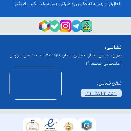
باحال‌تر از چیزیه که فکرش رو می‌کنی. پس سخت نگیر، یاد بگیر!
نشانــی:
تهران، میدان عطار، خیابان عطار، پلاک 26، ســاختــمان پـرویـن
اعـتصــامی، طبـــقه 3
تلفن تماس:
021 - 28 42 55 10