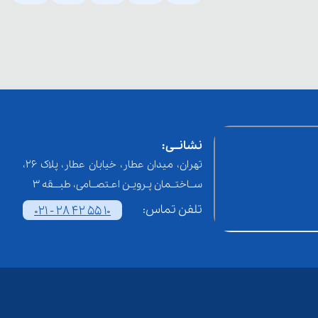
نشانــی:
تهران، میدان عطار، خیابان عطار، پلاک 26،
ســاختــمان پـرویـن اعـتصــامی، طبـــقه 3
تلفن تماس:
021 - 28 42 55 10