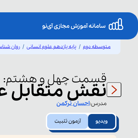
متوسطه دوم
پایه یازدهم علوم انسانی
روان شناس
ر
قسمت
چهل و هشتم
:
نقش متقابل عو
مدرس:
احسان
ترکمن
ویدیو
آزمون تثبیت