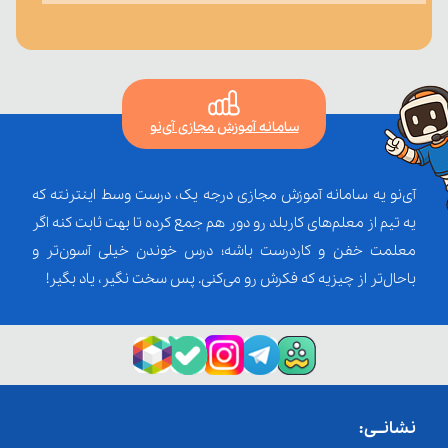
سامانه آموزش مجازی آی‌نو
آی‌نو یه سامانه آموزش مجازی درجه یک، درست وسط اینترنته که
یه تیم از معلم‌‌های کاربلد رو دور هم جمع کرده تا بهت ثابت کنه اگر
معلمت خفن و کاردرست باشه؛ درس خوندن خیلی آسون‌تر و
باحال‌تر از چیزیه که فکرش رو می‌کنی. پس سخت نگیر، یاد بگیر!
نشانــی: