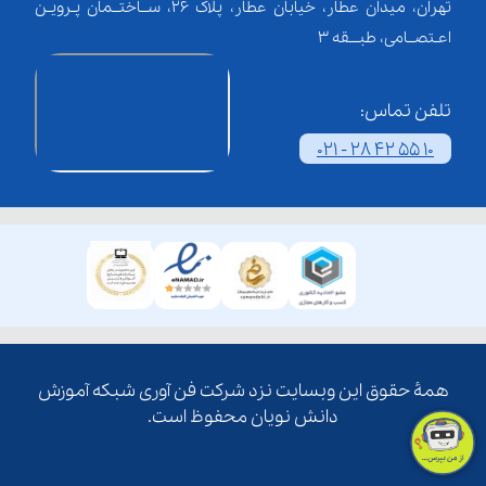
تهران، میدان عطار، خیابان عطار، پلاک 26، ســاختــمان پـرویـن
اعـتصــامی، طبـــقه 3
تلفن تماس:
021 - 28 42 55 10
همۀ حقوق این وبسایت نزد شرکت فن آوری شبکه آموزش
دانش نویان محفوظ است.