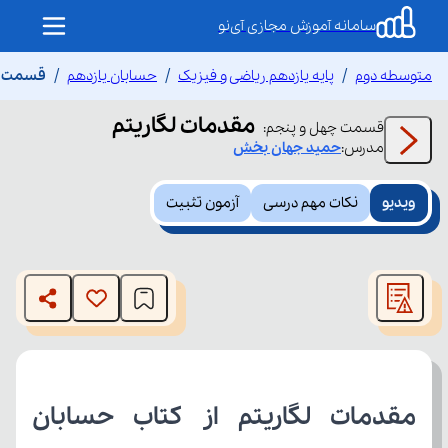
سامانه آموزش مجازی آی‌نو
متوسطه دوم
پایه یازدهم ریاضی و فیزیک
حسابان یازدهم
قسمت چه
مقدمات لگاریتم
قسمت
چهل و پنجم
:
مدرس:
حمید
جهان بخش
ویدیو
نکات مهم درسی
آزمون تثبیت
This
is
The media could not be loaded, either because the server
a
modal
or network failed or because the format is not supported.
window.