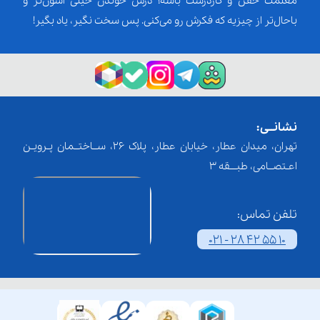
معلمت خفن و کاردرست باشه؛ درس خوندن خیلی آسون‌تر و
باحال‌تر از چیزیه که فکرش رو می‌کنی. پس سخت نگیر، یاد بگیر!
نشانــی:
تهران، میدان عطار، خیابان عطار، پلاک 26، ســاختــمان پـرویـن
اعـتصــامی، طبـــقه 3
تلفن تماس:
021 - 28 42 55 10