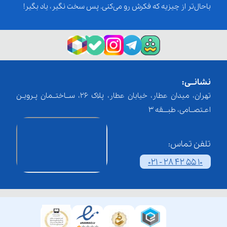
باحال‌تر از چیزیه که فکرش رو می‌کنی. پس سخت نگیر، یاد بگیر!
نشانــی:
تهران، میدان عطار، خیابان عطار، پلاک 26، ســاختــمان پـرویـن
اعـتصــامی، طبـــقه 3
تلفن تماس:
021 - 28 42 55 10