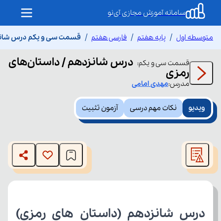
سامانه آموزش مجازی آی‌نو
متوسطه اول
پایه هفتم
فارسی هفتم
قسمت سی و یکم درس شانزد
درس شانزدهم / داستان‌های
قسمت
سی و یکم
:
رمزی
مدرس:
مهدی
امامی
ویدیو
نکات مهم درسی
آزمون تثبیت
This
is
The media could not be loaded, either because the server
a
modal
or network failed or because the format is not supported.
window.