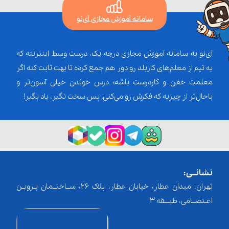
سامانه آموزش مجازی آی‌نو
آی‌نو یه سامانه آموزش مجازی درجه یک، درست وسط اینترنته که
یه تیم از معلم‌‌های کاربلد رو دور هم جمع کرده تا بهت ثابت کنه اگر
معلمت خفن و کاردرست باشه؛ درس خوندن خیلی آسون‌تر و
باحال‌تر از چیزیه که فکرش رو می‌کنی. پس سخت نگیر، یاد بگیر!
نشانــی:
تهران، میدان عطار، خیابان عطار، پلاک 26، ســاختــمان پـرویـن
اعـتصــامی، طبـــقه 3