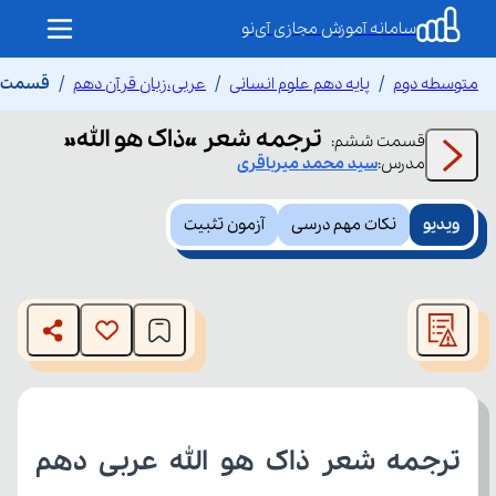
سامانه آموزش مجازی آی‌نو
متوسطه دوم
پایه دهم علوم انسانی
عربی،زبان قرآن دهم
قسمت ش
ترجمه شعر «ذاک هو الله»
قسمت
ششم
:
مدرس:
سید محمد
میرباقری
ویدیو
نکات مهم درسی
آزمون تثبیت
This
is
The media could not be loaded, either because the server
a
modal
or network failed or because the format is not supported.
window.