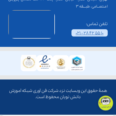
اعـتصــامی، طبـــقه 3
تلفن تماس:
021 - 28 42 55 10
همۀ حقوق این وبسایت نزد شرکت فن آوری شبکه آموزش
دانش نویان محفوظ است.