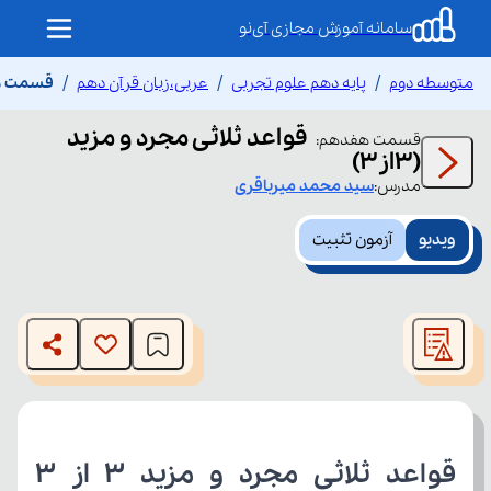
سامانه آموزش مجازی آی‌نو
متوسطه دوم
پایه دهم علوم تجربی
عربی،زبان قرآن دهم
قسمت هفد
قواعد ثلاثی مجرد و مزید
قسمت
هفدهم
:
(3از3)
مدرس:
سید محمد
میرباقری
ویدیو
آزمون تثبیت
This
is
The media could not be loaded, either because the server
a
modal
or network failed or because the format is not supported.
window.