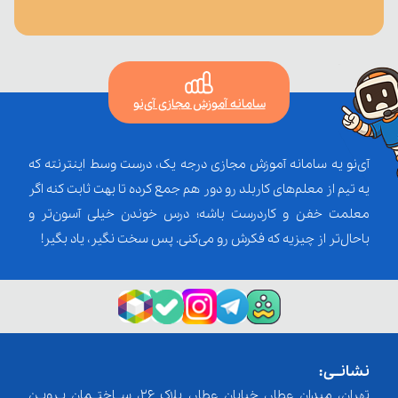
سامانه آموزش مجازی آی‌نو
آی‌نو یه سامانه آموزش مجازی درجه یک، درست وسط اینترنته که
یه تیم از معلم‌‌های کاربلد رو دور هم جمع کرده تا بهت ثابت کنه اگر
معلمت خفن و کاردرست باشه؛ درس خوندن خیلی آسون‌تر و
باحال‌تر از چیزیه که فکرش رو می‌کنی. پس سخت نگیر، یاد بگیر!
نشانــی:
تهران، میدان عطار، خیابان عطار، پلاک 26، ســاختــمان پـرویـن