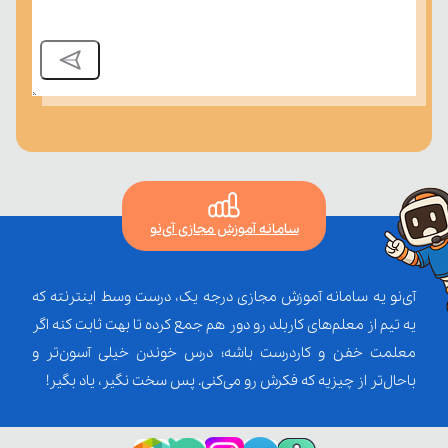
سامانه آموزش مجازی آی‌نو
آی‌نو یه سامانه آموزش مجازی درجه یک، درست وسط اینترنته که
یه تیم از معلم‌‌های کاربلد رو دور هم جمع کرده تا بهت ثابت کنه اگر
معلمت خفن و کاردرست باشه؛ درس خوندن خیلی آسون‌تر و
باحال‌تر از چیزیه که فکرش رو می‌کنی. پس سخت نگیر، یاد بگیر!