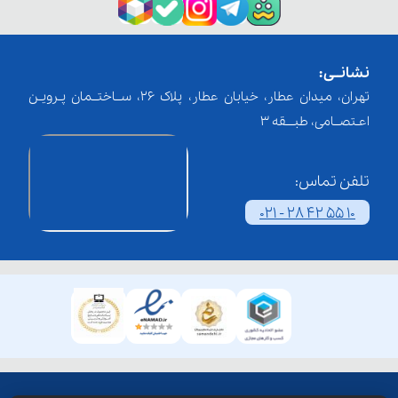
نشانــی:
تهران، میدان عطار، خیابان عطار، پلاک 26، ســاختــمان پـرویـن
اعـتصــامی، طبـــقه 3
تلفن تماس:
021 - 28 42 55 10