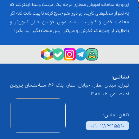
آی‌نو یه سامانه آموزش مجازی درجه یک، درست وسط اینترنته که
یه تیم از معلم‌‌های کاربلد رو دور هم جمع کرده تا بهت ثابت کنه اگر
معلمت خفن و کاردرست باشه؛ درس خوندن خیلی آسون‌تر و
باحال‌تر از چیزیه که فکرش رو می‌کنی. پس سخت نگیر، یاد بگیر!
نشانــی:
تهران، میدان عطار، خیابان عطار، پلاک 26، ســاختــمان پـرویـن
اعـتصــامی، طبـــقه 3
تلفن تماس:
021 - 28 42 55 10