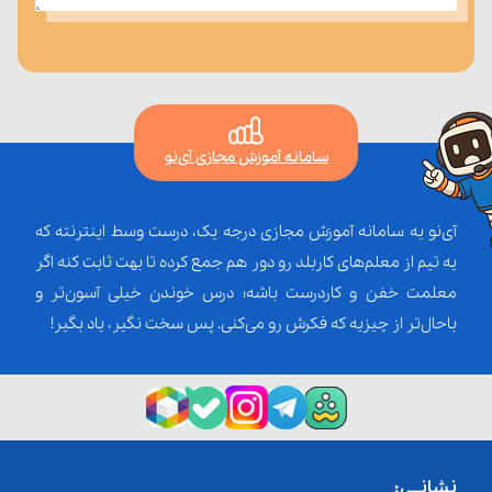
سامانه آموزش مجازی آی‌نو
آی‌نو یه سامانه آموزش مجازی درجه یک، درست وسط اینترنته که
یه تیم از معلم‌‌های کاربلد رو دور هم جمع کرده تا بهت ثابت کنه اگر
معلمت خفن و کاردرست باشه؛ درس خوندن خیلی آسون‌تر و
باحال‌تر از چیزیه که فکرش رو می‌کنی. پس سخت نگیر، یاد بگیر!
نشانــی: