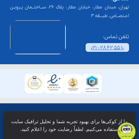
تهران، میدان عطار، خیابان عطار، پلاک 26، ســاختــمان پـرویـن
اعـتصــامی، طبـــقه 3
تلفن تماس:
021 - 28 42 55 10
همۀ حقوق این وبسایت نزد شرکت فن آوری شبکه آموزش
ما از کوکی‌ها برای بهبود تجربه شما و تحلیل ترافیک سایت
دانش نویان محفوظ است.
استفاده می‌کنیم. لطفاً رضایت خود را اعلام کنید.