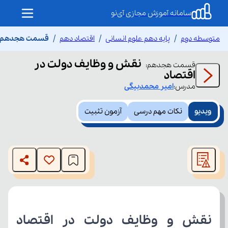
سامانه آموزش مجازی آی‌نو
متوسطه دوم
پایه دهم علوم انسانی
اقتصاد دهم
قسمت هجدهم نق
نقش و وظایف دولت در
قسمت
هجدهم
:
اقتصاد
مدرس:
امیر
محمدبیگی
ویدیو
نکات مهم درسی
آزمون تثبیت
This
is
The media could not be loaded, either because the server
a
modal
or network failed or because the format is not supported.
window.