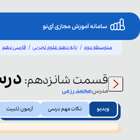
متوسطه دوم
پایه دهم علوم تجربی
فارسی دهم
درس پ
قسمت
شانزدهم
:
مدرس:
محمد
رزمی
ویدیو
نکات مهم درسی
آزمون تثبیت
This
is
led or because the format is not supported.
a