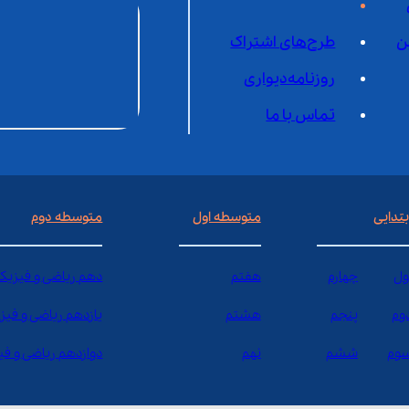
ن
طرح‌های اشتراک
روزنامه‌دیواری
تماس با ما
بتدایی
متوسطه اول
متوسطه دوم
ول
چهارم
هفتم
دهم ریاضی و فیزیک
وم
پنجم
هشتم
یازدهم ریاضی و فیز
وم
ششم
نهم
دوازدهم ریاضی و ف