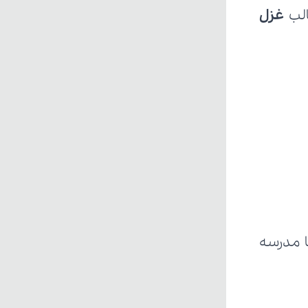
لب 
غزل 