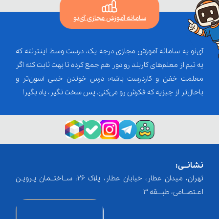
سامانه آموزش مجازی آی‌نو
آی‌نو یه سامانه آموزش مجازی درجه یک، درست وسط اینترنته که
یه تیم از معلم‌‌های کاربلد رو دور هم جمع کرده تا بهت ثابت کنه اگر
معلمت خفن و کاردرست باشه؛ درس خوندن خیلی آسون‌تر و
باحال‌تر از چیزیه که فکرش رو می‌کنی. پس سخت نگیر، یاد بگیر!
نشانــی:
تهران، میدان عطار، خیابان عطار، پلاک 26، ســاختــمان پـرویـن
اعـتصــامی، طبـــقه 3