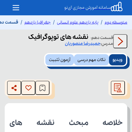
سامانه آموزش مجازی آی‌نو
متوسطه دوم
پایه یازدهم علوم انسانی
جغرافیا یازدهم
قسمت دهم 
نقشه های توپوگرافیک
قسمت
دهم
:
مدرس:
حمیدرضا
منصوریان
ویدیو
نکات مهم درسی
آزمون تثبیت
This
is
The media could not be loaded, either because the server
a
modal
or network failed or because the format is not supported.
window.