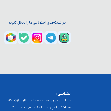
در شبکه‌های اجتماعی ما را دنبال کنید:
نشانــی:
تهران، میدان عطار، خیابان عطار، پلاک 26،
ســاختــمان پـرویـن اعـتصــامی، طبـــقه 3