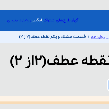
آی‌نو
طرح‌های اشتراک
یادگیری
روزنامه دیواری
ن دوازدهم
قسمت هشتاد و یکم نقطه عطف(۲از 2)
قطه عطف(۲از 2)
he media could not be loaded, either because the server or network fai