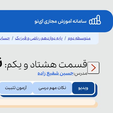
متوسطه دوم
پایه دوازدهم ریاضی و فیزیک
حسابا
ن
قسمت
هشتاد و یکم
:
مدرس:
حسین
شفیع زاده
ویدیو
نکات مهم درسی
آزمون تثبیت
This
is
led or because the format is not supported.
a