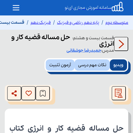
سامانه آموزش مجازی آی‌نو
متوسطه دوم
پایه دهم ریاضی و فیزیک
فیزیک دهم
قسمت بیست و 
حل مساله قضیه کار و
قسمت
بیست و هشتم
:
انرژی
مدرس:
حمیدرضا
جوشقانی
ویدیو
نکات مهم درسی
آزمون تثبیت
This
is
The media could not be loaded, either because the server
a
modal
or network failed or because the format is not supported.
window.