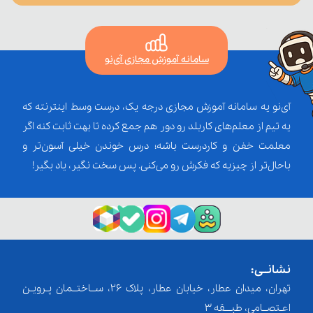
سامانه آموزش مجازی آی‌نو
آی‌نو یه سامانه آموزش مجازی درجه یک، درست وسط اینترنته که
یه تیم از معلم‌‌های کاربلد رو دور هم جمع کرده تا بهت ثابت کنه اگر
معلمت خفن و کاردرست باشه؛ درس خوندن خیلی آسون‌تر و
باحال‌تر از چیزیه که فکرش رو می‌کنی. پس سخت نگیر، یاد بگیر!
نشانــی:
تهران، میدان عطار، خیابان عطار، پلاک 26، ســاختــمان پـرویـن
اعـتصــامی، طبـــقه 3