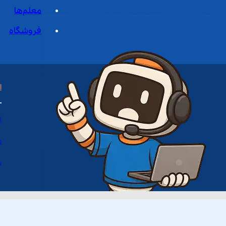
معلم‌ها
فروشگاه
ا
ا
د
س