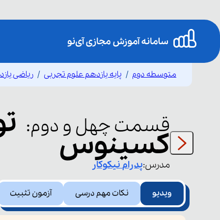
متوسطه دوم
پایه یازدهم علوم تجربی
ریاضی یاز
تو
قسمت
چهل و دوم
:
کسینوس
مدرس:
پدرام
نیکوکار
ویدیو
نکات مهم درسی
آزمون تثبیت