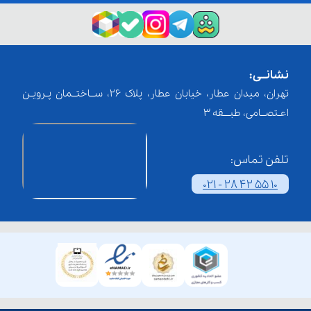
نشانــی:
تهران، میدان عطار، خیابان عطار، پلاک 26، ســاختــمان پـرویـن
اعـتصــامی، طبـــقه 3
تلفن تماس:
021 - 28 42 55 10