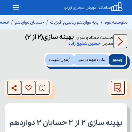
سامانه آموزش مجازی آی‌نو
متوسطه دوم
پایه دوازدهم ریاضی و فیزیک
حسابان دوازدهم
قسمت ه
بهینه سازی(2 از ۲)
قسمت
هفتاد و سوم
:
مدرس:
حسین
شفیع زاده
ویدیو
نکات مهم درسی
آزمون تثبیت
This
is
The media could not be loaded, either because the server
a
modal
or network failed or because the format is not supported.
window.