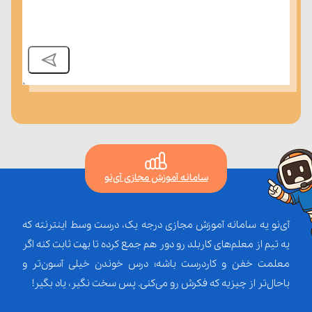
سامانه آموزش مجازی آی‌نو
آی‌نو یه سامانه آموزش مجازی درجه یک، درست وسط اینترنته که
یه تیم از معلم‌‌های کاربلد رو دور هم جمع کرده تا بهت ثابت کنه اگر
معلمت خفن و کاردرست باشه؛ درس خوندن خیلی آسون‌تر و
باحال‌تر از چیزیه که فکرش رو می‌کنی. پس سخت نگیر، یاد بگیر!