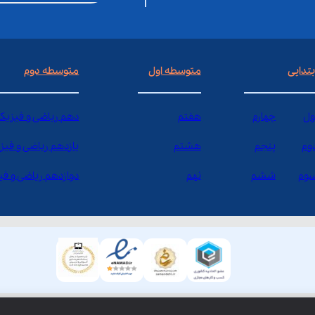
بتدایی
متوسطه اول
متوسطه دوم
ول
چهارم
هفتم
دهم ریاضی و فیزیک
وم
پنجم
هشتم
یازدهم ریاضی و فیز
وم
ششم
نهم
دوازدهم ریاضی و ف