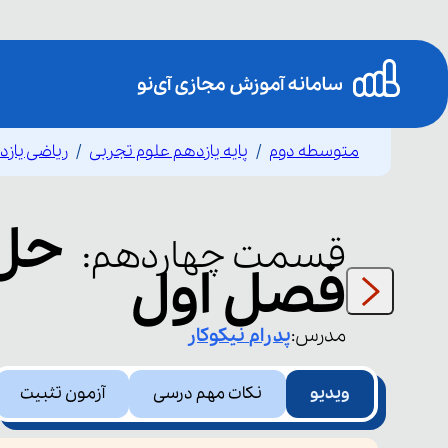
متوسطه دوم
پایه یازدهم علوم تجربی
ریاضی یاز
حل 
قسمت
چهاردهم
:
فصل اول
مدرس:
پدرام
نیکوکار
ویدیو
نکات مهم درسی
آزمون تثبیت