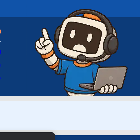
ا
ا
د
س