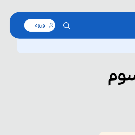
ورود
وم