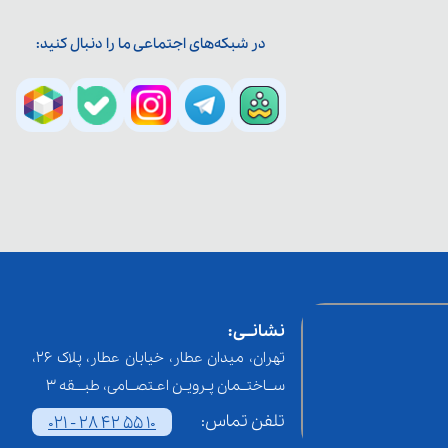
در شبکه‌های اجتماعی ما را دنبال کنید:
نشانــی:
تهران، میدان عطار، خیابان عطار، پلاک 26،
ســاختــمان پـرویـن اعـتصــامی، طبـــقه 3
تلفن تماس:
021 - 28 42 55 10