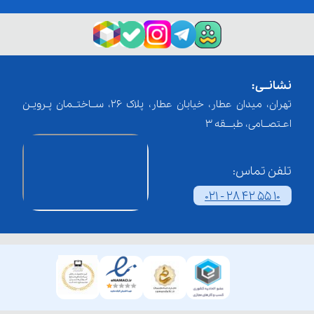
نشانــی:
تهران، میدان عطار، خیابان عطار، پلاک 26، ســاختــمان پـرویـن
اعـتصــامی، طبـــقه 3
تلفن تماس:
021 - 28 42 55 10