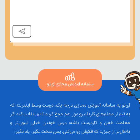
سامانه آموزش مجازی آی‌نو
آی‌نو یه سامانه آموزش مجازی درجه یک، درست وسط اینترنته که
یه تیم از معلم‌‌های کاربلد رو دور هم جمع کرده تا بهت ثابت کنه اگر
معلمت خفن و کاردرست باشه؛ درس خوندن خیلی آسون‌تر و
باحال‌تر از چیزیه که فکرش رو می‌کنی. پس سخت نگیر، یاد بگیر!