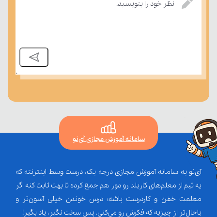
نظر خود را بنویسید.
سامانه آموزش مجازی آی‌نو
آی‌نو یه سامانه آموزش مجازی درجه یک، درست وسط اینترنته که
یه تیم از معلم‌‌های کاربلد رو دور هم جمع کرده تا بهت ثابت کنه اگر
معلمت خفن و کاردرست باشه؛ درس خوندن خیلی آسون‌تر و
باحال‌تر از چیزیه که فکرش رو می‌کنی. پس سخت نگیر، یاد بگیر!